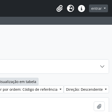
entrar
Clipboard
Idioma
Ligações rápidas
isualização em tabela
r por ordem: Código de referência
Direção: Descendente
Adici