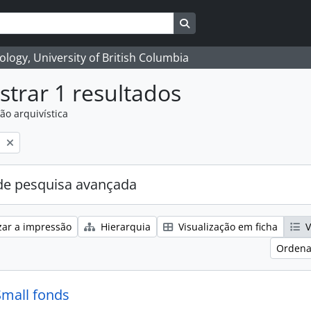
Search in browse page
logy, University of British Columbia
trar 1 resultados
ão arquivística
l
e pesquisa avançada
zar a impressão
Hierarquia
Visualização em ficha
V
Ordena
Small fonds