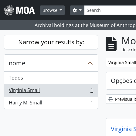
Skip to main content
Pesquisar
Search options
Browse
Archival holdings at the Museum of Anthropo
Mos
Narrow your results by:
descriç
nome
Remove filter:
Virginia Smal
Todos
Opções d
Virginia Small
1
, 1 resultados
Previsuali
Harry M. Small
1
, 1 resultados
Virginia 