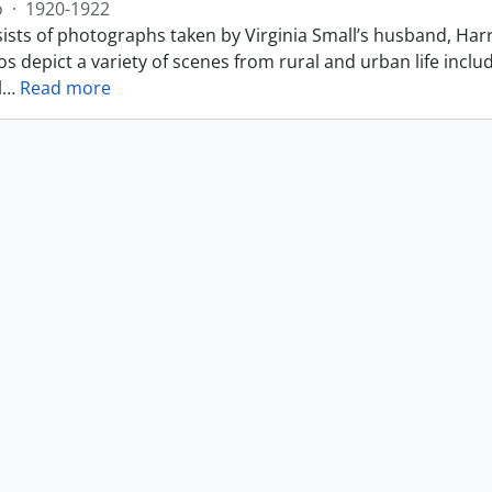
o
·
1920-1922
ists of photographs taken by Virginia Small’s husband, Harr
s depict a variety of scenes from rural and urban life includ
l
…
Read more