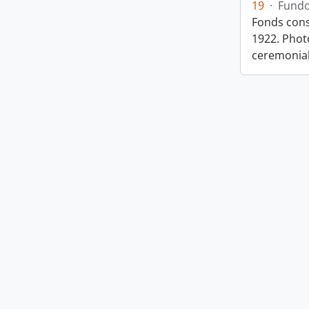
19
·
Fund
Fonds cons
1922. Photo
ceremonia