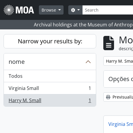
Skip to main content
Pesquisar
Search options
Browse
Archival holdings at the Museum of Anthropo
Mos
Narrow your results by:
descriç
nome
Remove filter:
Harry M. Sma
Todos
Opções d
Virginia Small
1
, 1 resultados
Previsuali
Harry M. Small
1
, 1 resultados
Virginia Sm