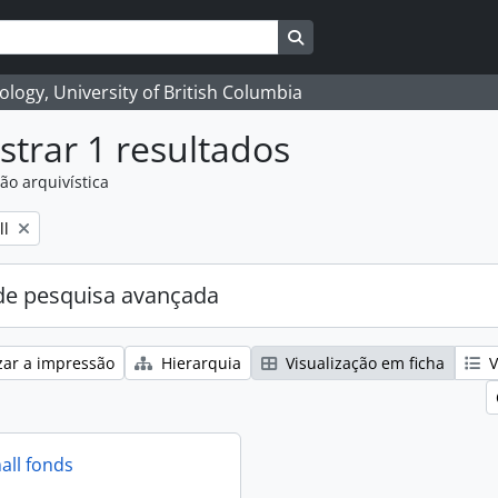
Search in browse page
logy, University of British Columbia
trar 1 resultados
ão arquivística
ll
e pesquisa avançada
zar a impressão
Hierarquia
Visualização em ficha
V
all fonds