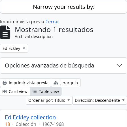
Skip to main content
Narrow your results by:
Imprimir vista previa
Cerrar
Mostrando 1 resultados
Archival description
Remove filter:
Ed Eckley
Opciones avanzadas de búsqueda
Imprimir vista previa
Jerarquía
Card view
Table view
Ordenar por: Título
Dirección: Descendente
Ed Eckley collection
18
·
Colección
·
1967-1968