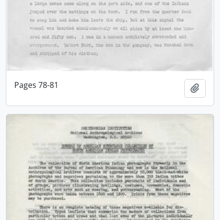
Pages 78-81
Adici