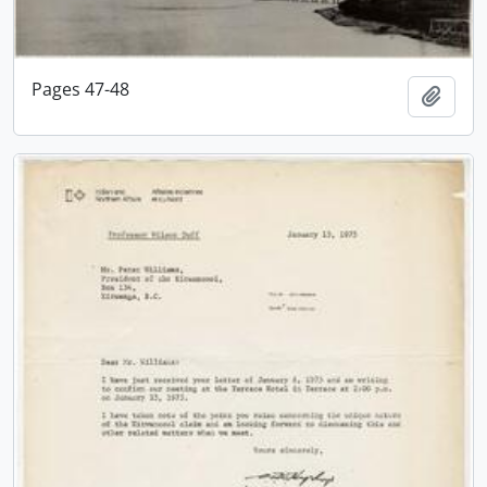
Pages 47-48
Adici