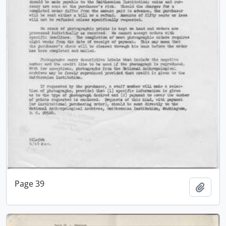
Page 39
Adici