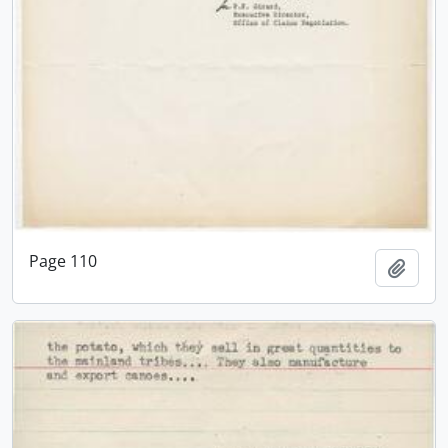
Page 110
Adici