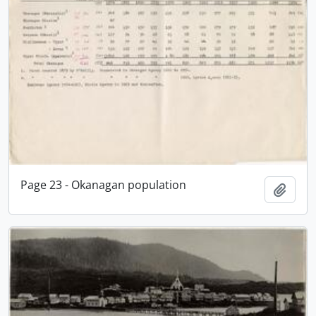
Page 23 - Okanagan population
Adici