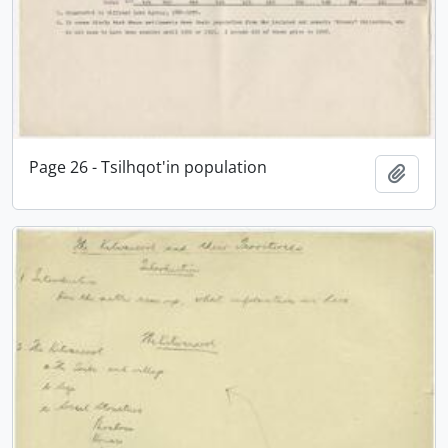
Page 26 - Tsilhqot'in population
Adici