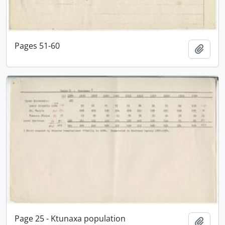
Pages 51-60
Adici
Page 25 - Ktunaxa population
Adici