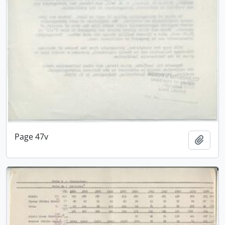
Page 47v
Adici