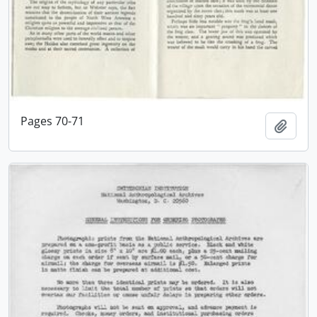
Pages 70-71
Adici