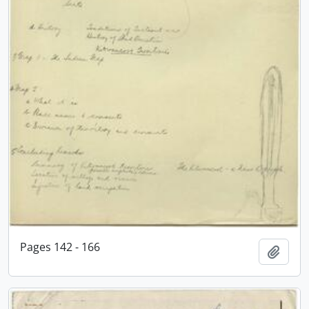
Pages 142 - 166
Adici