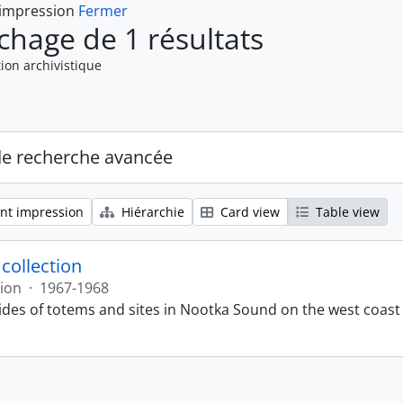
 impression
Fermer
ichage de 1 résultats
ion archivistique
de recherche avancée
nt impression
Hiérarchie
Card view
Table view
 collection
tion
·
1967-1968
lides of totems and sites in Nootka Sound on the west coast