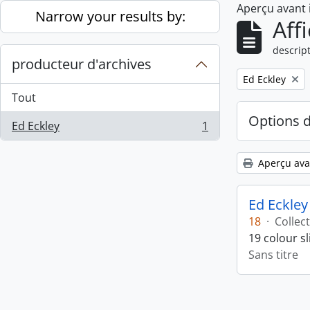
Aperçu avant
Skip to main content
Narrow your results by:
Aff
descript
producteur d'archives
Remove filter:
Ed Eckley
Tout
Options 
Ed Eckley
1
, 1 résultats
Aperçu ava
Ed Eckley
18
·
Collec
19 colour s
Sans titre