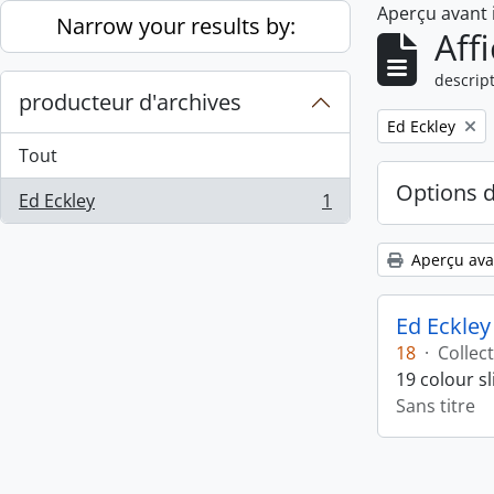
Aperçu avant
Skip to main content
Narrow your results by:
Aff
descript
producteur d'archives
Remove filter:
Ed Eckley
Tout
Options 
Ed Eckley
1
, 1 résultats
Aperçu ava
Ed Eckley
18
·
Collec
19 colour s
Sans titre