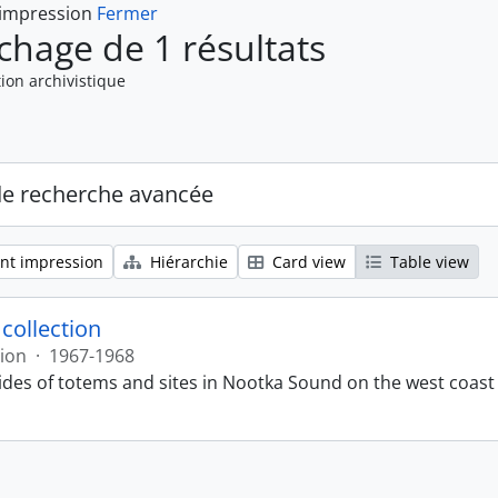
 impression
Fermer
ichage de 1 résultats
ion archivistique
de recherche avancée
nt impression
Hiérarchie
Card view
Table view
 collection
tion
·
1967-1968
lides of totems and sites in Nootka Sound on the west coast