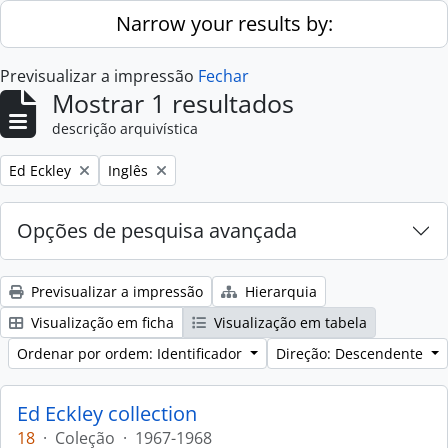
Skip to main content
Narrow your results by:
Previsualizar a impressão
Fechar
Mostrar 1 resultados
descrição arquivística
Remove filter:
Remove filter:
Ed Eckley
Inglês
Opções de pesquisa avançada
Previsualizar a impressão
Hierarquia
Visualização em ficha
Visualização em tabela
Ordenar por ordem: Identificador
Direção: Descendente
Ed Eckley collection
18
·
Coleção
·
1967-1968