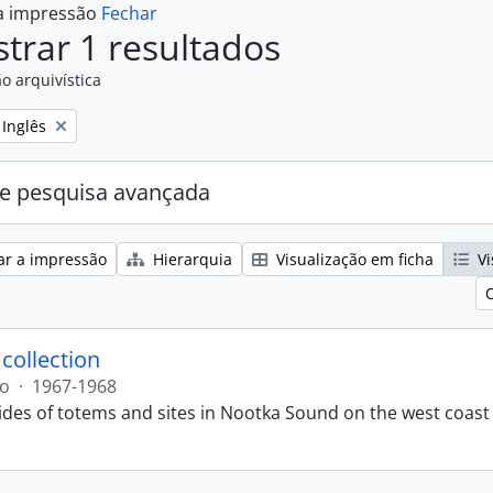
 a impressão
Fechar
trar 1 resultados
o arquivística
Remove filter:
Inglês
e pesquisa avançada
ar a impressão
Hierarquia
Visualização em ficha
Vi
 collection
ão
·
1967-1968
lides of totems and sites in Nootka Sound on the west coast