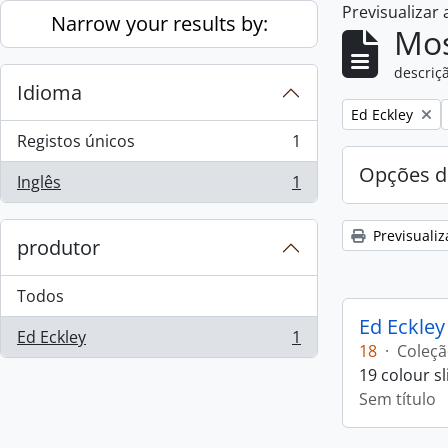
Previsualizar
Skip to main content
Narrow your results by:
Mos
descriçã
Idioma
Remove filter:
Ed Eckley
Registos únicos
1
, 1 resultados
Opções d
Inglês
1
, 1 resultados
Previsualiz
produtor
Todos
Ed Eckley
Ed Eckley
1
, 1 resultados
18
·
Coleç
19 colour s
Sem título