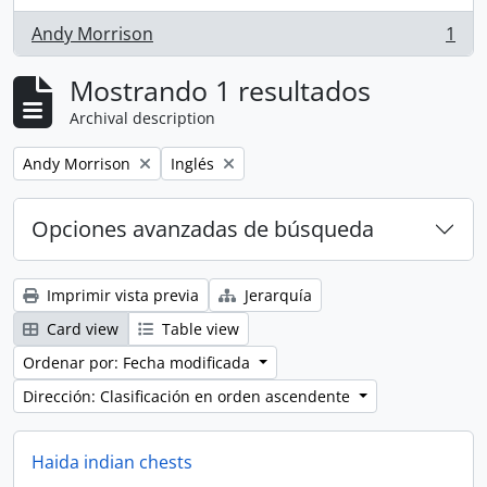
Andy Morrison
1
, 1 resultados
Mostrando 1 resultados
Archival description
Remove filter:
Remove filter:
Andy Morrison
Inglés
Opciones avanzadas de búsqueda
Imprimir vista previa
Jerarquía
Card view
Table view
Ordenar por: Fecha modificada
Dirección: Clasificación en orden ascendente
Haida indian chests