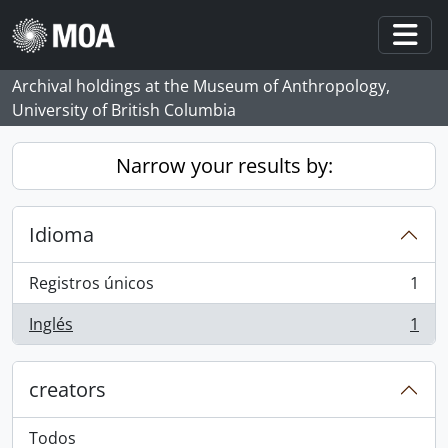
Skip to main content
Togg
Archival holdings at the Museum of Anthropology,
University of British Columbia
Narrow your results by:
Idioma
Registros únicos
1
, 1 resultados
Inglés
1
, 1 resultados
creators
Todos