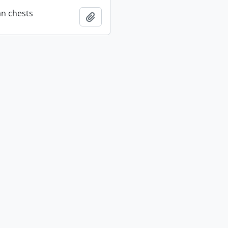
an chests
Añadir al portapapeles