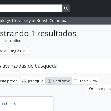
Search in browse page
logy, University of British Columbia
strando 1 resultados
l description
Remove filter:
on
Inglés
s avanzadas de búsqueda
ista previa
Jerarquía
Card view
Table view
Ordenar por:
an chests