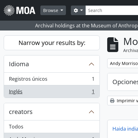
Skip to main content
Búsqueda
Search options
Browse
Archival holdings at the Museum of Anthropo
Mo
Narrow your results by:
Archiva
Idioma
Remove filter:
Andy Morris
Registros únicos
1
Opcione
, 1 resultados
Inglés
1
, 1 resultados
Imprimir v
creators
Todos
Haida indi