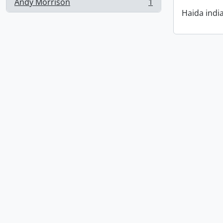
Andy Morrison
1
, 1 resultados
Haida indi