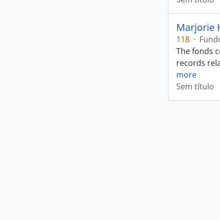
Marjorie 
118
·
Fund
The fonds c
records rela
more
Sem título