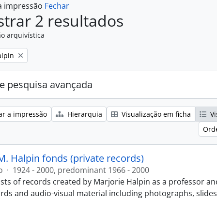
 a impressão
Fechar
trar 2 resultados
o arquivística
alpin
e pesquisa avançada
ar a impressão
Hierarquia
Visualização em ficha
Vi
Ord
M. Halpin fonds (private records)
o
·
1924 - 2000, predominant 1966 - 2000
sts of records created by Marjorie Halpin as a professor an
ords and audio-visual material including photographs, slide