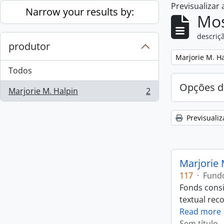
Previsualizar
Skip to main content
Narrow your results by:
Mos
descriçã
produtor
Remove filter:
Marjorie M. H
Todos
Opções d
Marjorie M. Halpin
2
, 2 resultados
Previsualiz
Marjorie 
117
·
Fund
Fonds consi
textual rec
Read more
Sem título