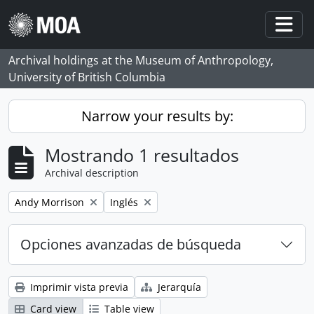
Skip to main content
Togg
Archival holdings at the Museum of Anthropology,
University of British Columbia
Narrow your results by:
Mostrando 1 resultados
Archival description
Remove filter:
Remove filter:
Andy Morrison
Inglés
Opciones avanzadas de búsqueda
Imprimir vista previa
Jerarquía
Card view
Table view