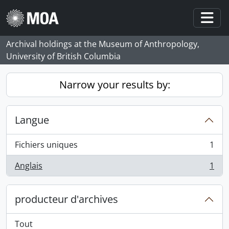
Skip to main content
Togg
Archival holdings at the Museum of Anthropology,
University of British Columbia
Narrow your results by:
Langue
Fichiers uniques
1
, 1 résultats
Anglais
1
, 1 résultats
producteur d'archives
Tout