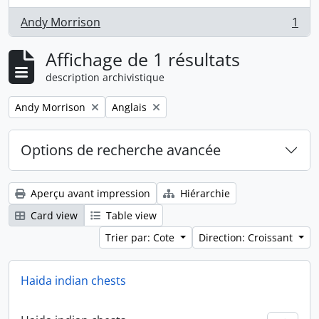
Andy Morrison
1
, 1 résultats
Affichage de 1 résultats
description archivistique
Remove filter:
Remove filter:
Andy Morrison
Anglais
Options de recherche avancée
Aperçu avant impression
Hiérarchie
Card view
Table view
Trier par: Cote
Direction: Croissant
Haida indian chests