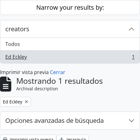
Skip to main content
Narrow your results by:
creators
Todos
Ed Eckley
1
, 1 resultados
Imprimir vista previa
Cerrar
Mostrando 1 resultados
Archival description
Remove filter:
Ed Eckley
Opciones avanzadas de búsqueda
Imprimir vista previa
Jerarquía