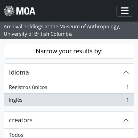
Skip to main content
Togg
Archival holdings at the Museum of Anthropology,
University of British Columbia
Narrow your results by:
Idioma
Registros únicos
1
, 1 resultados
Inglés
1
, 1 resultados
creators
Todos