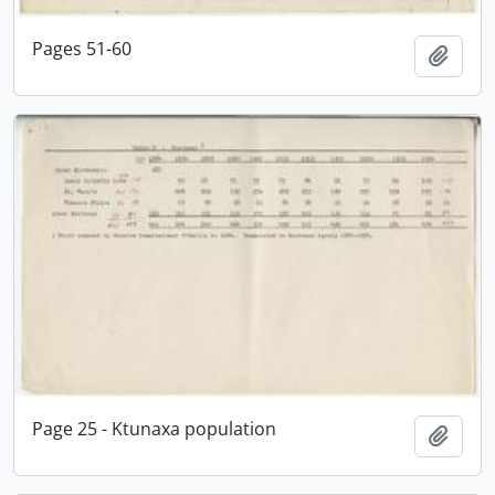
Pages 51-60
Adici
Page 25 - Ktunaxa population
Adici