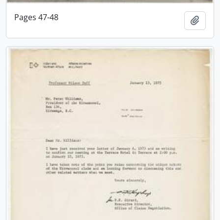
Pages 47-48
Adici