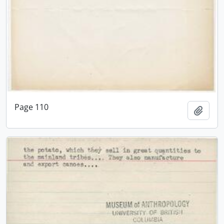
Page 110
Adici