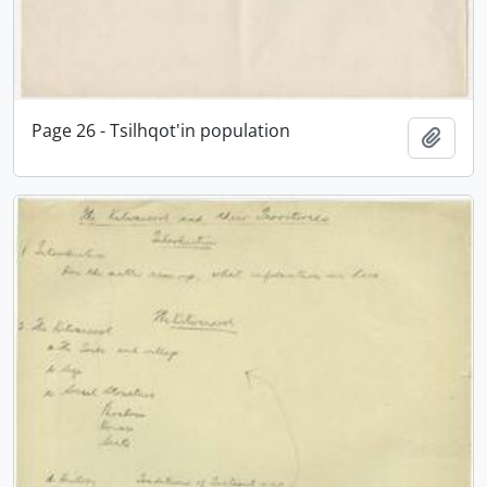
Page 26 - Tsilhqot'in population
Adici