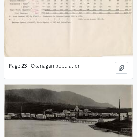
Page 23 - Okanagan population
Adici