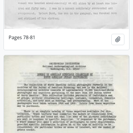
Pages 78-81
Adici