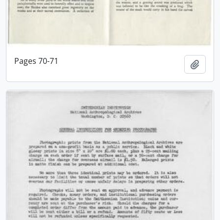
Pages 70-71
Adici