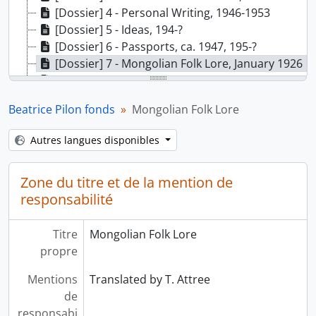
[Dossier] 4 - Personal Writing, 1946-1953
[Dossier] 5 - Ideas, 194-?
[Dossier] 6 - Passports, ca. 1947, 195-?
[Dossier] 7 - Mongolian Folk Lore, January 1926
[Dossier] 8 - Blank Stationary, 194-?
[Dossier] 9 - Collection of Chinese Currency, 1947, 1949
Beatrice Pilon fonds
Mongolian Folk Lore
[Dossier] 10 - Stamp Collection, 194-?
Autres langues disponibles
Zone du titre et de la mention de
responsabilité
Titre
Mongolian Folk Lore
propre
Mentions
Translated by T. Attree
de
responsabi