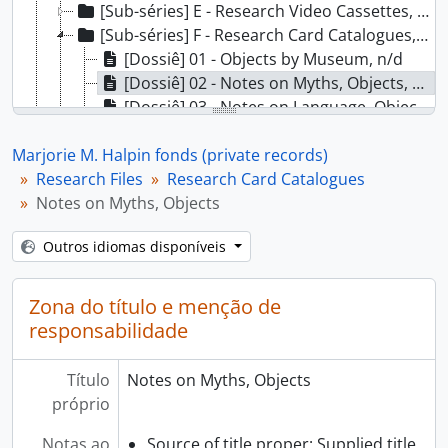
[Sub-séries] E - Research Video Cassettes, [19--]
[Sub-séries] F - Research Card Catalogues, [19--]
[Dossiê] 01 - Objects by Museum, n/d
[Dossiê] 02 - Notes on Myths, Objects, n/d
[Dossiê] 03 - Notes on Language, Objects etc., n/d
[Dossiê] 04 - Laxkibu Cue Cards, n/d
Marjorie M. Halpin fonds (private records)
[Sub-séries] G - Research Slides, 1970-1998
Research Files
[Sub-séries] H - Research Posters and Maps, ca. 1967-1978
Research Card Catalogues
Notes on Myths, Objects
[Séries] 3 - Published and Unpublished Works, 1968-2000
[Séries] 4 - Community Service Files, 1972-2000
Outros idiomas disponíveis
[Séries] 5 - Correspondence Files, 1924-2000, predominant 1966-2000.
Zona do título e menção de
responsabilidade
Título
Notes on Myths, Objects
próprio
Notas ao
Source of title proper: Supplied title