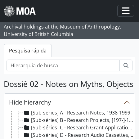
Skip to main content
Togg
Archival holdings at the Museum of Anthropology,
University of British Columbia
Pesquisa rápida
Pesq
Dossiê 02 - Notes on Myths, Objects
[Fundo] 117 - Marjorie M. Halpin fonds (private records), 1924 - 2000, predominant 1966 - 2000
[Séries] 1 - Teaching and Education Files, 1971-2000
Hide hierarchy
[Séries] 2 - Research Files, 1938-1999
[Sub-séries] A - Research Notes, 1938-1999
[Sub-séries] B - Research Projects, [197-]-1994
[Sub-séries] C - Research Grant Applications, 1973-1990
[Sub-séries] D - Research Audio Cassettes, 1976-1999