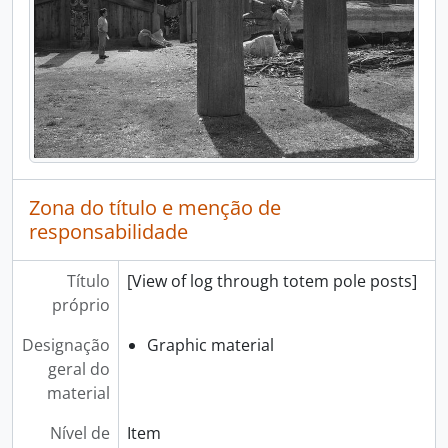
Zona do título e menção de
responsabilidade
Título
[View of log through totem pole posts]
próprio
Designação
Graphic material
geral do
material
Nível de
Item