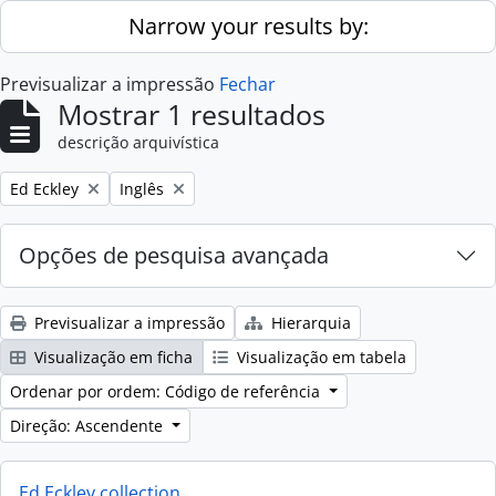
Skip to main content
Narrow your results by:
Previsualizar a impressão
Fechar
Mostrar 1 resultados
descrição arquivística
Remove filter:
Remove filter:
Ed Eckley
Inglês
Opções de pesquisa avançada
Previsualizar a impressão
Hierarquia
Visualização em ficha
Visualização em tabela
Ordenar por ordem: Código de referência
Direção: Ascendente
Ed Eckley collection