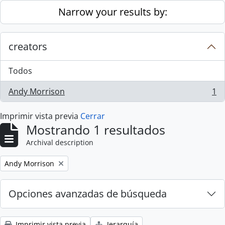
Skip to main content
Narrow your results by:
creators
Todos
Andy Morrison
1
, 1 resultados
Imprimir vista previa
Cerrar
Mostrando 1 resultados
Archival description
Remove filter:
Andy Morrison
Opciones avanzadas de búsqueda
Imprimir vista previa
Jerarquía