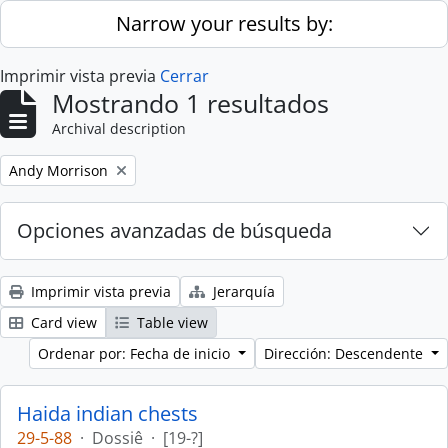
Skip to main content
Narrow your results by:
Imprimir vista previa
Cerrar
Mostrando 1 resultados
Archival description
Remove filter:
Andy Morrison
Opciones avanzadas de búsqueda
Imprimir vista previa
Jerarquía
Card view
Table view
Ordenar por: Fecha de inicio
Dirección: Descendente
Haida indian chests
29-5-88
·
Dossiê
·
[19-?]