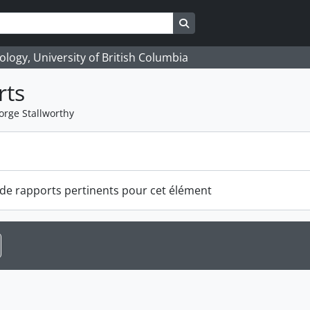
Search in browse page
logy, University of British Columbia
rts
orge Stallworthy
s
s de rapports pertinents pour cet élément