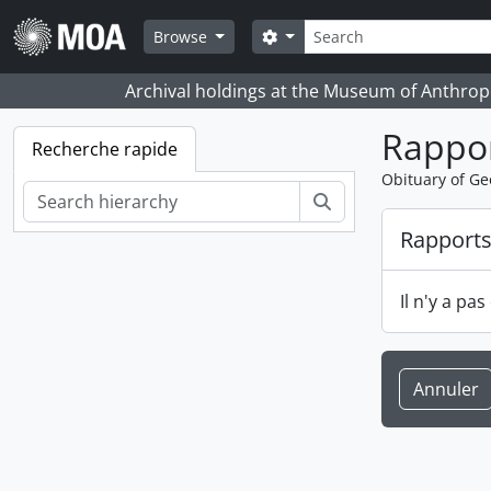
Skip to main content
Rechercher
Search options
Browse
Archival holdings at the Museum of Anthropo
Rappo
Recherche rapide
Obituary of Ge
Rechercher
Rapport
Il n'y a pa
Annuler