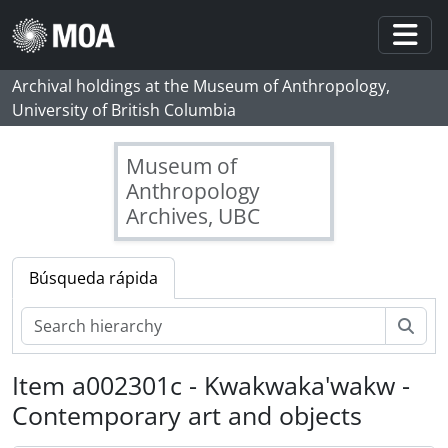
Skip to main content
Togg
Archival holdings at the Museum of Anthropology,
University of British Columbia
Museum of
Anthropology
Archives, UBC
Búsqueda rápida
Bús
Item a002301c - Kwakwaka'wakw -
Contemporary art and objects